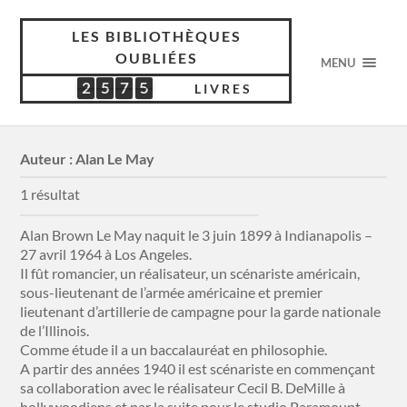
LES BIBLIOTHÈQUES
OUBLIÉES
MENU
2
5
7
5
2
5
7
5
4
4
1
8
LIVRES
Auteur :
Alan Le May
1 résultat
Alan Brown Le May naquit le 3 juin 1899 à Indianapolis –
27 avril 1964 à Los Angeles.
Il fût romancier, un réalisateur, un scénariste américain,
sous-lieutenant de l’armée américaine et premier
lieutenant d’artillerie de campagne pour la garde nationale
de l’Illinois.
Comme étude il a un baccalauréat en philosophie.
A partir des années 1940 il est scénariste en commençant
sa collaboration avec le réalisateur Cecil B. DeMille à
hollywoodiens et par la suite pour le studio Paramount