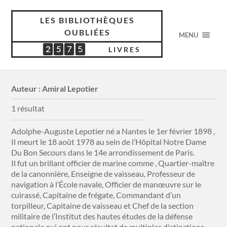
LES BIBLIOTHÈQUES
OUBLIÉES
MENU
2
5
7
5
2
5
7
5
4
2
9
0
LIVRES
Auteur :
Amiral Lepotier
1 résultat
Adolphe-Auguste Lepotier né a Nantes le 1er février 1898 ,
Il meurt le 18 août 1978 au sein de l’Hôpital Notre Dame
Du Bon Secours dans le 14e arrondissement de Paris.
Il fut un brillant officier de marine comme , Quartier-maître
de la canonnière, Enseigne de vaisseau, Professeur de
navigation à l’École navale, Officier de manœuvre sur le
cuirassé, Capitaine de frégate, Commandant d’un
torpilleur, Capitaine de vaisseau et Chef de la section
militaire de l’Institut des hautes études de la défense
nationale qui ont pour résultat de multiples distinctions