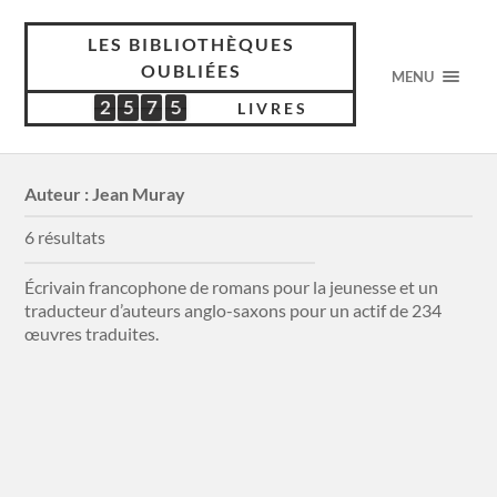
LES BIBLIOTHÈQUES
OUBLIÉES
MENU
2
5
7
5
2
5
7
5
4
2
9
0
LIVRES
Auteur :
Jean Muray
6 résultats
Écrivain francophone de romans pour la jeunesse et un
traducteur d’auteurs anglo-saxons pour un actif de 234
œuvres traduites.
N°11 Fille de la montagne
Bibliothèque Verte