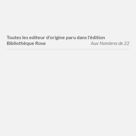
William Heinemann
1 titres
Toutes les editeur d'origine paru dans l'édition
Bibliothèque Rose
Aux Nombres de 22
Arena Verlag
1 titres
Bayreuth
1 titres
Brockampton
2 titres