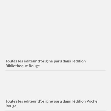
Random House
1 titres
Random House New York
1 titres
Toutes les editeur d'origine paru dans l'édition
Bibliothèque Rouge
G.P. Putnam's
1 titres
Toutes les editeur d'origine paru dans l'édition Poche
Rouge