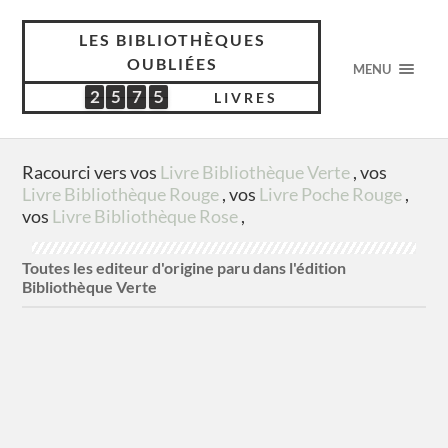
LES BIBLIOTHÈQUES
OUBLIÉES
MENU
2
5
7
5
2
5
7
5
5
1
8
0
LIVRES
Racourci vers vos
Livre Bibliothèque Verte
, vos
Livre Bibliothèque Rouge
, vos
Livre Poche Rouge
,
vos
Livre Bibliothèque Rose
,
Toutes les editeur d'origine paru dans l'édition
Bibliothèque Verte
Grosset & Dunlap New York
1 titres
Houghton Mifflin C°
1 titres