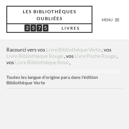
LES BIBLIOTHÈQUES
OUBLIÉES
MENU
2
5
7
5
2
5
7
5
4
2
9
0
LIVRES
Racourci vers vos
Livre Bibliothèque Verte
, vos
Livre Bibliothèque Rouge
, vos
Livre Poche Rouge
,
vos
Livre Bibliothèque Rose
,
Toutes les langue d'origine paru dans l'édition
Bibliothèque Verte
américain
2 titres
Anglaise
5 titres