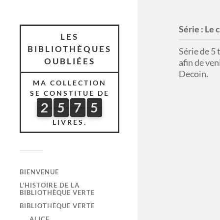
Série :
Le 
LES
BIBLIOTHÈQUES
Série de 5
OUBLIÉES
afin de ven
Decoin.
MA COLLECTION
SE CONSTITUE DE
2
5
7
5
2
5
7
5
5
3
8
LIVRES.
BIENVENUE
L’HISTOIRE DE LA
BIBLIOTHÈQUE VERTE
BIBLIOTHÈQUE VERTE
ALICE