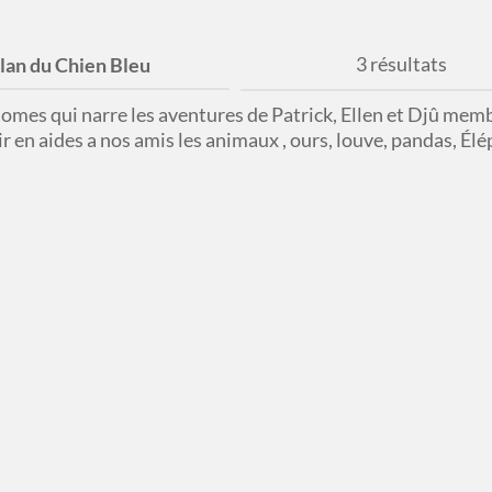
3 résultats
clan du Chien Bleu
 tomes qui narre les aventures de Patrick, Ellen et Djû mem
ir en aides a nos amis les animaux , ours, louve, pandas, Élé