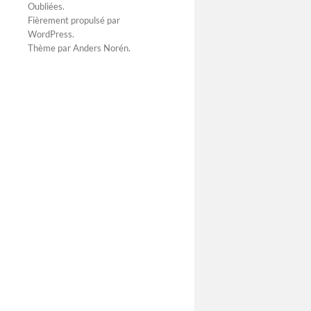
Oubliées
.
chienne y c
Fièrement propulsé par
Djû Carpen
WordPress
.
sommeil … 
Thème par
Anders Norén
.
…