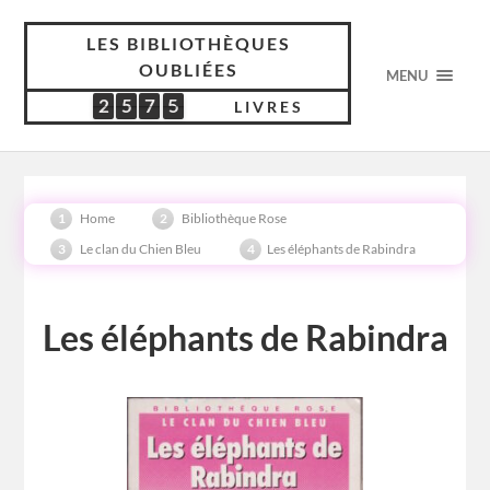
LES BIBLIOTHÈQUES
OUBLIÉES
MENU
2
5
7
5
2
5
7
5
5
2
9
9
LIVRES
Home
Bibliothèque Rose
Le clan du Chien Bleu
Les éléphants de Rabindra
Les éléphants de Rabindra