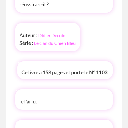
réussira-t-il ?
INFOS
Auteur :
Didier Decoin
Série :
Le clan du Chien Bleu
P'TITE INFOS
Ce livre a 158 pages et porte le
N° 1103
.
P'TITE ANECDOTE
je l'ai lu.
HISTOIRE D'AVANT OU D'APRÈS