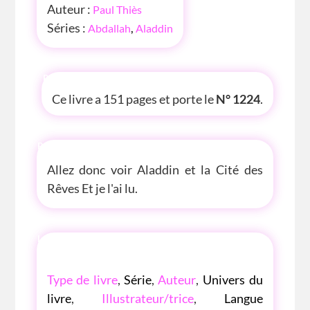
Auteur :
Paul Thiès
Séries :
Abdallah
,
Aladdin
P'TITE INFOS
Ce livre a 151 pages et porte le
N° 1224
.
P'TITE ANECDOTE
Allez donc voir Aladdin et la Cité des
Rêves Et je l'ai lu.
LES P'TITES LISTES DES BIBLIOTHÈQUE
ROSE
Type de livre
,
Série
,
Auteur
,
Univers du
livre
,
Illustrateur/trice
,
Langue