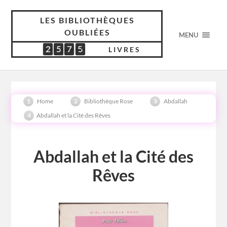
LES BIBLIOTHÈQUES
OUBLIÉES
MENU
2
5
7
5
2
5
7
5
5
6
3
4
LIVRES
Home
Bibliothèque Rose
Abdallah
Abdallah et la Cité des Rêves
Abdallah et la Cité des
Rêves