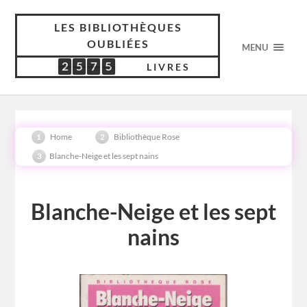
LES BIBLIOTHÈQUES
OUBLIÉES
MENU
2
5
7
5
2
5
7
5
5
2
0
8
LIVRES
Home
Bibliothèque Rose
Blanche-Neige et les sept nains
Blanche-Neige et les sept
nains