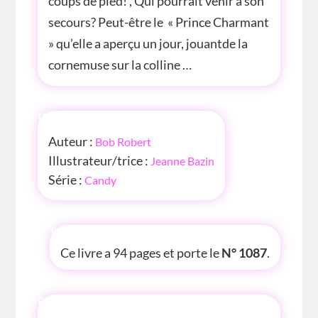
coups de pied! , Qui pourrait venir à son
secours? Peut-être le « Prince Charmant
» qu’elle a aperçu un jour, jouantde la
cornemuse sur la colline …
INFOS
Auteur :
Bob Robert
Illustrateur/trice :
Jeanne Bazin
Série :
Candy
P'TITE INFOS
Ce livre a 94 pages et porte le
N° 1087
.
P'TITE(S) INFOS SUR LE LIVRE