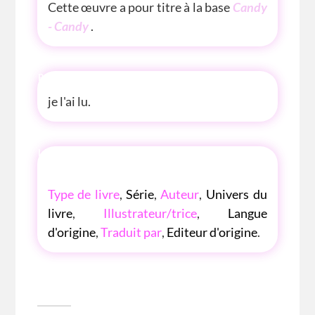
Cette œuvre a pour titre à la base
Candy
- Candy
.
P'TITE ANECDOTE
je l'ai lu.
LES P'TITES LISTES DES BIBLIOTHÈQUE
ROSE
Type de livre
,
Série
,
Auteur
,
Univers du
livre
,
Illustrateur/trice
,
Langue
d'origine
,
Traduit par
,
Editeur d'origine
.