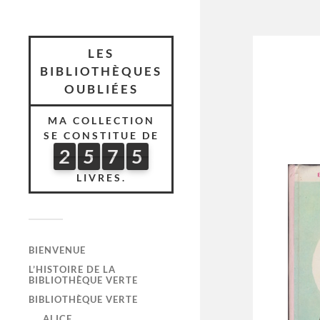
LES
BIBLIOTHÈQUES
OUBLIÉES
MA COLLECTION
SE CONSTITUE DE
2
5
7
5
2
5
7
5
6
0
1
LIVRES.
BIENVENUE
L’HISTOIRE DE LA
BIBLIOTHÈQUE VERTE
BIBLIOTHÈQUE VERTE
ALICE