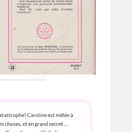
daptation réservés pour tout pays.
 Catastrophe! Caroline est mêlée à
les choses, et en grand secret …