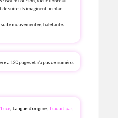
 : Boum l’ourson, Kid le lionceau,
 de suite, ils imaginent un plan
ursuite mouvementée, haletante.
 INFOS
ivre a 120 pages et n'a pas de numéro.
/trice
,
Langue d'origine
,
Traduit par
,