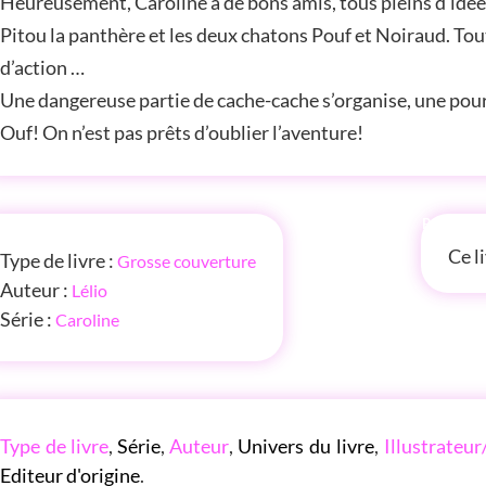
Heureusement, Caroline a de bons amis, tous pleins d’idées
Pitou la panthère et les deux chatons Pouf et Noiraud. Tout
d’action …
Une dangereuse partie de cache-cache s’organise, une po
Ouf! On n’est pas prêts d’oublier l’aventure!
FOS
P'TITE
Ce l
Type de livre :
Grosse couverture
Auteur :
Lélio
Série :
Caroline
LES P'TITES LISTES DES BIBLIOTHÈQUE ROSE
Type de livre
,
Série
,
Auteur
,
Univers du livre
,
Illustrateur
Editeur d'origine
.