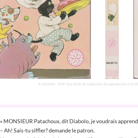
© Hachette , 1978. Tous droits de traduction, de reproduction et d'a
STOIRE
« MONSIEUR Patachoux, dit Diabolo, je voudrais apprendre
– Ah! Sais-tu siffler? demande le patron.