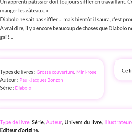
Un apprenti pâtissier doit toujours siffler en travaillant. 
manger les gâteaux. »
Diabolo ne sait pas siffler … mais bientôt il saura, c’est pro
A vrai dire, il y a encore beaucoup de choses que Diabolo n
gai !…
FOS
P'TITE
Ce l
Types de livres :
Grosse couverture
,
Mini-rose
Auteur :
Paul-Jacques Bonzon
Série :
Diabolo
LES P'TITES LISTES DES BIBLIOTHÈQUE ROSE
Type de livre
,
Série
,
Auteur
,
Univers du livre
,
Illustrateur
Editeur d'origine
.