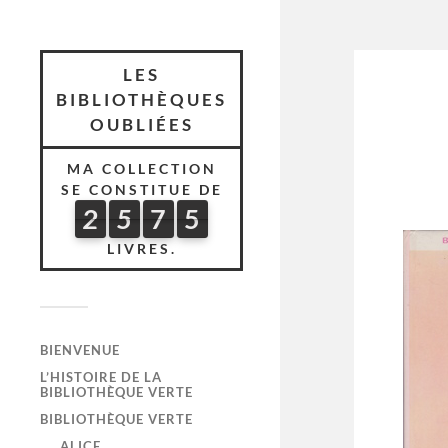
LES
BIBLIOTHÈQUES
OUBLIÉES
MA COLLECTION
SE CONSTITUE DE
2
5
7
5
2
5
7
5
5
2
5
LIVRES.
BIENVENUE
L’HISTOIRE DE LA
BIBLIOTHÈQUE VERTE
BIBLIOTHÈQUE VERTE
ALICE