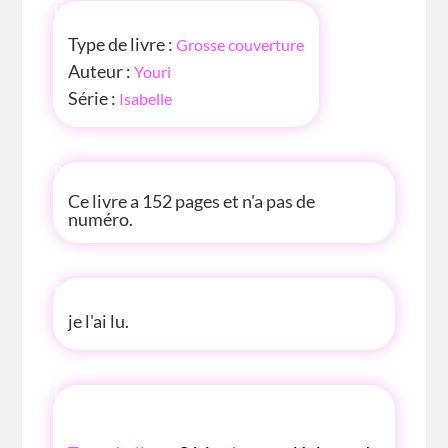
INFOS
Type de livre :
Grosse couverture
Auteur :
Youri
Série :
Isabelle
P'TITE INFOS
Ce livre a 152 pages et n'a pas de
numéro.
P'TITE ANECDOTE
je l'ai lu.
LES P'TITES LISTES DES BIBLIOTHÈQUE
ROSE