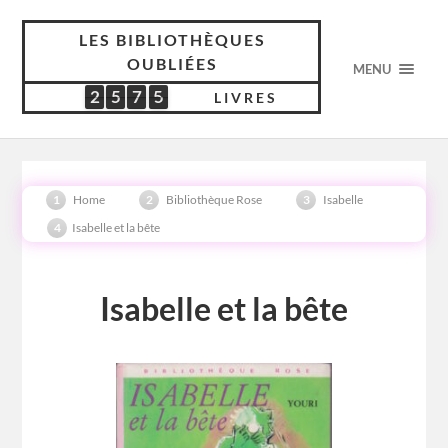
LES BIBLIOTHÈQUES
OUBLIÉES
MENU
2
5
7
5
2
5
7
5
5
1
8
1
LIVRES
Home
Bibliothèque Rose
Isabelle
Isabelle et la bête
Isabelle et la bête