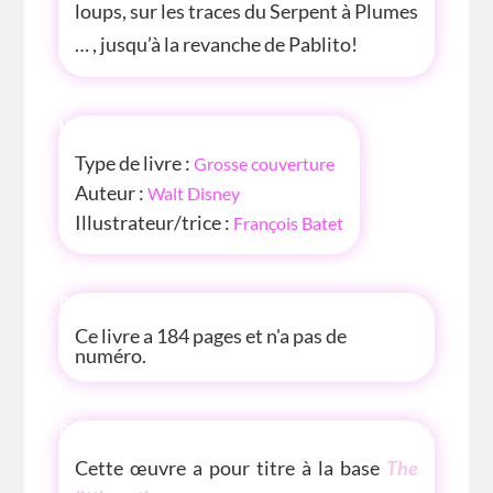
loups, sur les traces du Serpent à Plumes
… , jusqu’à la revanche de Pablito!
INFOS
Type de livre :
Grosse couverture
Auteur :
Walt Disney
Illustrateur/trice :
François Batet
P'TITE INFOS
Ce livre a 184 pages et n'a pas de
numéro.
P'TITE(S) INFOS SUR LE LIVRE
Cette œuvre a pour titre à la base
The