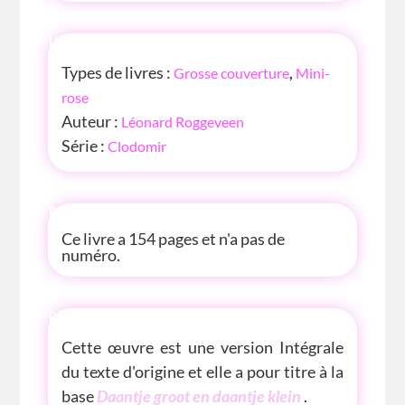
INFOS
Types de livres :
Grosse couverture
,
Mini-
rose
Auteur :
Léonard Roggeveen
Série :
Clodomir
P'TITE INFOS
Ce livre a 154 pages et n'a pas de
numéro.
P'TITE(S) INFOS SUR LE LIVRE
Cette œuvre est une version Intégrale
du texte d'origine et elle a pour titre à la
base
Daantje groot en daantje klein
.