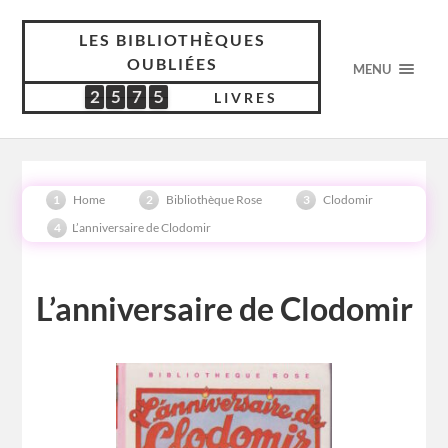
LES BIBLIOTHÈQUES
OUBLIÉES
MENU
2
5
7
5
2
5
7
5
5
1
8
9
LIVRES
Home
Bibliothèque Rose
Clodomir
L’anniversaire de Clodomir
L’anniversaire de Clodomir