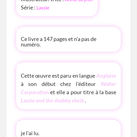
Série :
Lassie
P'TITE INFOS
Ce livre a 147 pages et n'a pas de
numéro.
P'TITE(S) INFOS SUR LE LIVRE
Cette œuvre est paru en langue
Anglaise
à son début chez l'éditeur
Walter
Corporation
et elle a pour titre à la base
Lassie and the shabby sheik
.
P'TITE ANECDOTE
je l'ai lu.