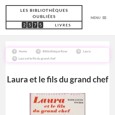
LES BIBLIOTHÈQUES
OUBLIÉES
MENU
2
5
7
5
2
5
7
5
5
3
1
7
LIVRES
Home
Bibliothèque Rose
Laura
Laura et le fils du grand chef
Laura et le fils du grand chef