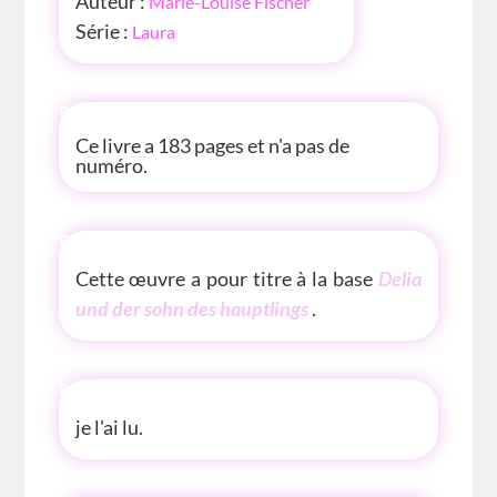
Auteur :
Marie-Louise Fischer
Série :
Laura
P'TITE INFOS
Ce livre a 183 pages et n'a pas de
numéro.
P'TITE(S) INFOS SUR LE LIVRE
Cette œuvre a pour titre à la base
Delia
und der sohn des hauptlings
.
P'TITE ANECDOTE
je l'ai lu.