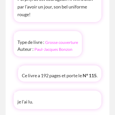
par l’avoir un jour, son bel uniforme
rouge!
INFOS
Type de livre :
Grosse couverture
Auteur :
Paul-Jacques Bonzon
P'TITE INFOS
Ce livre a 192 pages et porte le
N° 115
.
P'TITE ANECDOTE
je l'ai lu.