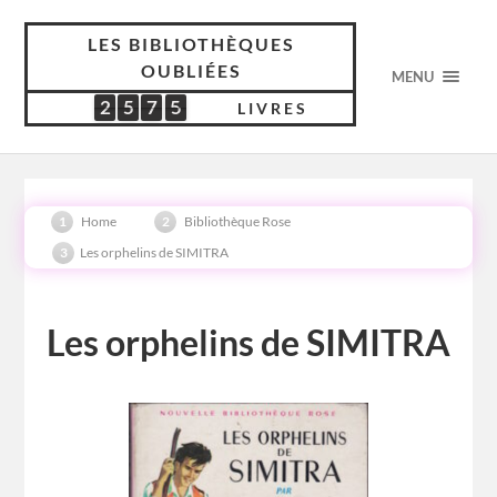
LES BIBLIOTHÈQUES
OUBLIÉES
MENU
2
5
7
5
2
5
7
5
5
3
0
8
LIVRES
Home
Bibliothèque Rose
Les orphelins de SIMITRA
Les orphelins de SIMITRA