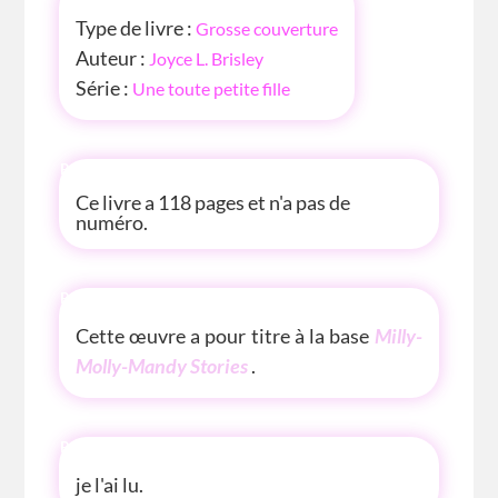
Type de livre :
Grosse couverture
Auteur :
Joyce L. Brisley
Série :
Une toute petite fille
P'TITE INFOS
Ce livre a 118 pages et n'a pas de
numéro.
P'TITE(S) INFOS SUR LE LIVRE
Cette œuvre a pour titre à la base
Milly-
Molly-Mandy Stories
.
P'TITE ANECDOTE
je l'ai lu.