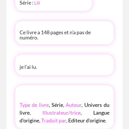
Série :
Lili
P'TITE INFOS
Ce livre a 148 pages et n'a pas de
numéro.
P'TITE ANECDOTE
je l'ai lu.
LES P'TITES LISTES DES BIBLIOTHÈQUE
ROSE
Type de livre
,
Série
,
Auteur
,
Univers du
livre
,
Illustrateur/trice
,
Langue
d'origine
,
Traduit par
,
Editeur d'origine
.