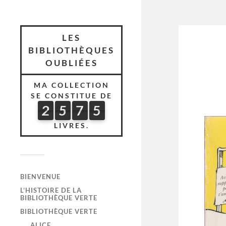
LES
BIBLIOTHÈQUES
OUBLIÉES
MA COLLECTION
SE CONSTITUE DE
2
5
7
5
2
5
7
5
6
0
0
LIVRES.
BIENVENUE
L’HISTOIRE DE LA
BIBLIOTHÈQUE VERTE
BIBLIOTHÈQUE VERTE
ALICE