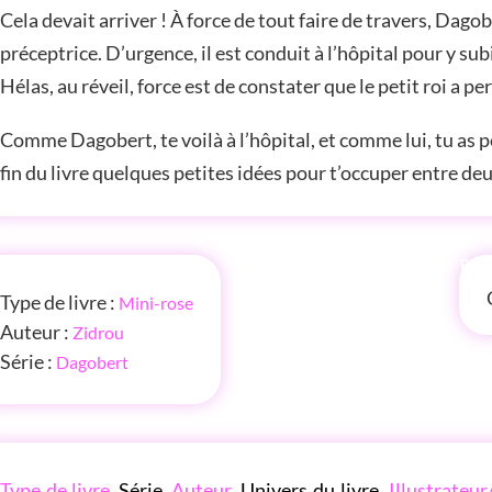
Cela devait arriver ! À force de tout faire de travers, Dagob
préceptrice. D’urgence, il est conduit à l’hôpital pour y sub
Hélas, au réveil, force est de constater que le petit roi a 
Comme Dagobert, te voilà à l’hôpital, et comme lui, tu as p
fin du livre quelques petites idées pour t’occuper entre de
FOS
P'T
Type de livre :
Mini-rose
Auteur :
Zidrou
Série :
Dagobert
LES P'TITES LISTES DES BIBLIOTHÈQUE ROSE
Type de livre
,
Série
,
Auteur
,
Univers du livre
,
Illustrateur