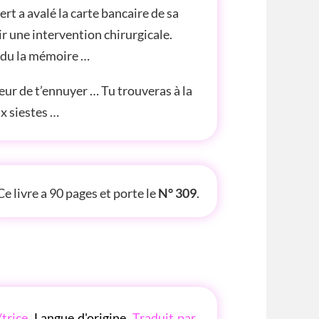
ert a avalé la carte bancaire de sa
ir une intervention chirurgicale.
perdu la mémoire …
eur de t’ennuyer … Tu trouveras à la
ux siestes …
ITE INFOS
Ce livre a 90 pages et porte le
N° 309
.
/trice
,
Langue d'origine
,
Traduit par
,