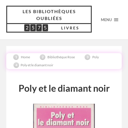
LES BIBLIOTHÈQUES
OUBLIÉES
MENU
2
5
7
5
2
5
7
5
5
3
1
7
LIVRES
Home
Bibliothèque Rose
Poly
Poly et le diamant noir
Poly et le diamant noir