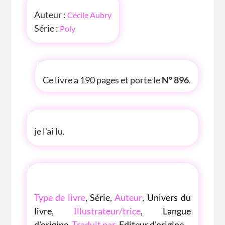
Auteur :
Cécile Aubry
Série :
Poly
P'TITE INFOS
Ce livre a 190 pages et porte le
N° 896
.
P'TITE ANECDOTE
je l'ai lu.
LES P'TITES LISTES DES BIBLIOTHÈQUE
ROSE
Type de livre
,
Série
,
Auteur
,
Univers du
livre
,
Illustrateur/trice
,
Langue
d'origine
,
Traduit par
,
Editeur d'origine
.