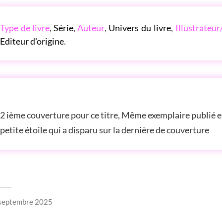
LES P'TITES LISTES DES BIBLIOTHÈQUE ROSE
Type de livre
,
Série
,
Auteur
,
Univers du livre
,
Illustrateur
Editeur d'origine
.
TRE ANNÉE AUTRE COUVERTURE
2 ième couverture pour ce titre, Même exemplaire publié e
petite étoile qui a disparu sur la dernière de couverture
septembre 2025