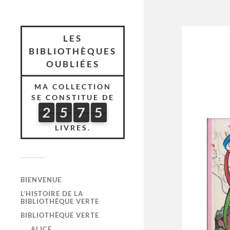
LES
BIBLIOTHÈQUES
OUBLIÉES
MA COLLECTION
SE CONSTITUE DE
2
5
7
5
2
5
7
5
5
2
6
LIVRES.
BIENVENUE
L’HISTOIRE DE LA
BIBLIOTHÈQUE VERTE
BIBLIOTHÈQUE VERTE
ALICE