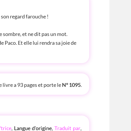
 son regard farouche !
te sombre, et ne dit pas un mot.
e Paco. Et elle lui rendra sa joie de
TE INFOS
 livre a 93 pages et porte le
N° 1095
.
/trice
,
Langue d'origine
,
Traduit par
,