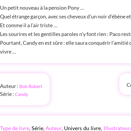
Un petit nouveau à la pension Pony …
Quel étrange garçon, avec ses cheveux d’un noir d’ébène et
Et comme il a l’air triste …
Les sourires et les gentilles paroles n’y font rien : Paco res
Pourtant, Candy en est sûre : elle saura conquérir l’amitié d
vivre …
FOS
P'TI
Ce
Auteur :
Bob Robert
Série :
Candy
LES P'TITES LISTES DES BIBLIOTHÈQUE ROSE
Type de livre
,
Série
,
Auteur
,
Univers du livre
,
Illustrateur