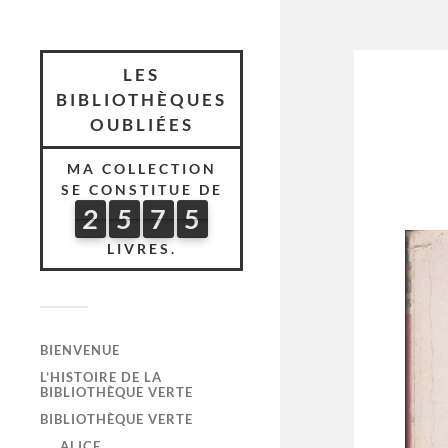
LES
BIBLIOTHÈQUES
OUBLIÉES
MA COLLECTION
SE CONSTITUE DE
2
5
7
5
2
5
7
5
5
7
4
LIVRES.
BIENVENUE
L’HISTOIRE DE LA
BIBLIOTHÈQUE VERTE
BIBLIOTHÈQUE VERTE
ALICE