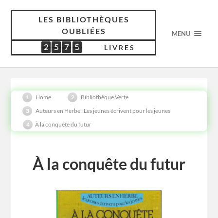
LES BIBLIOTHÈQUES
OUBLIÉES
MENU
2
5
7
5
2
5
7
5
5
3
1
7
LIVRES
Home
Bibliothèque Verte
Auteurs en Herbe : Les jeunes écrivent pour les jeunes
À la conquête du futur
À la conquête du futur