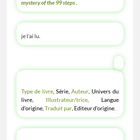
mystery of the 99 steps
.
P'TITE ANECDOTE
je l'ai lu.
LES P'TITES LISTES DES BIBLIOTHÈQUE
VERTE
Type de livre
,
Série
,
Auteur
,
Univers du
livre
,
Illustrateur/trice
,
Langue
d'origine
,
Traduit par
,
Editeur d'origine
.
AUTRE ANNÉE AUTRE COUVERTURE