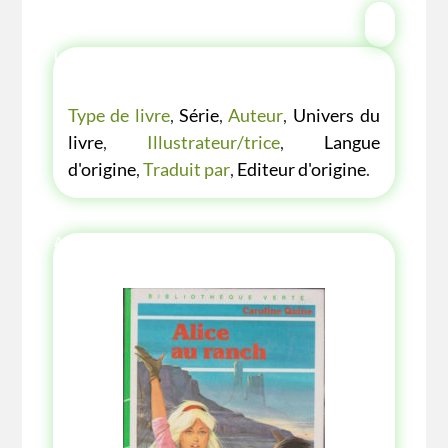
LES P'TITES LISTES DES BIBLIOTHÈQUE
VERTE
Type de livre
,
Série
,
Auteur
,
Univers du
livre
,
Illustrateur/trice
,
Langue
d'origine
,
Traduit par
,
Editeur d'origine
.
AUTRES ANNÉE AUTRES COUVERTURES