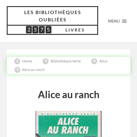
LES BIBLIOTHÈQUES
OUBLIÉES
MENU
2
5
7
5
2
5
7
5
5
6
2
4
LIVRES
Home
Bibliothèque Verte
Alice
Alice au ranch
Alice au ranch