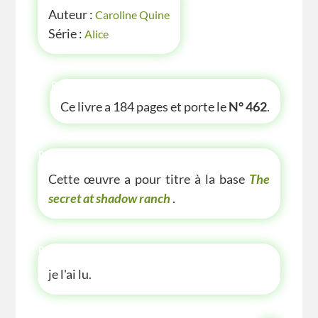
Auteur :
Caroline Quine
Série :
Alice
P'TITE INFOS
Ce livre a 184 pages et porte le
N° 462
.
P'TITE(S) INFOS SUR LE LIVRE
Cette œuvre a pour titre à la base
The
secret at shadow ranch
.
P'TITE ANECDOTE
je l'ai lu.