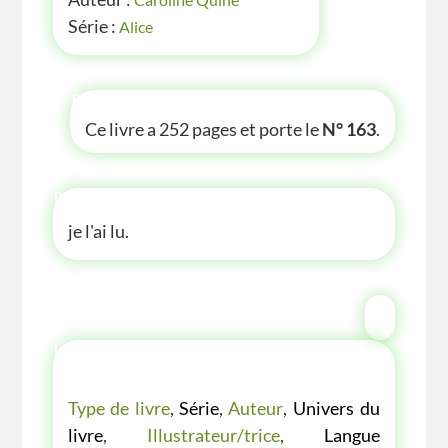
Série :
Alice
P'TITE INFOS
Ce livre a 252 pages et porte le
N° 163
.
P'TITE ANECDOTE
je l'ai lu.
LES P'TITES LISTES DES BIBLIOTHÈQUE
VERTE
Type de livre
,
Série
,
Auteur
,
Univers du
livre
,
Illustrateur/trice
,
Langue