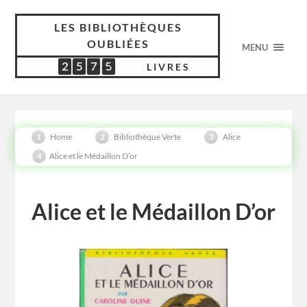
LES BIBLIOTHÈQUES
OUBLIÉES
MENU
2
5
7
5
2
5
7
5
5
4
1
7
LIVRES
Home
Bibliothèque Verte
Alice
Alice et le Médaillon D’or
Alice et le Médaillon D’or