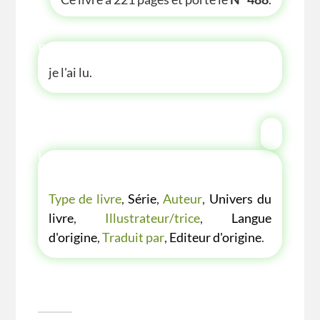
P'TITE ANECDOTE
je l'ai lu.
LES P'TITES LISTES DES BIBLIOTHÈQUE
VERTE
Type de livre
,
Série
,
Auteur
,
Univers du
livre
,
Illustrateur/trice
,
Langue
d'origine
,
Traduit par
,
Editeur d'origine
.