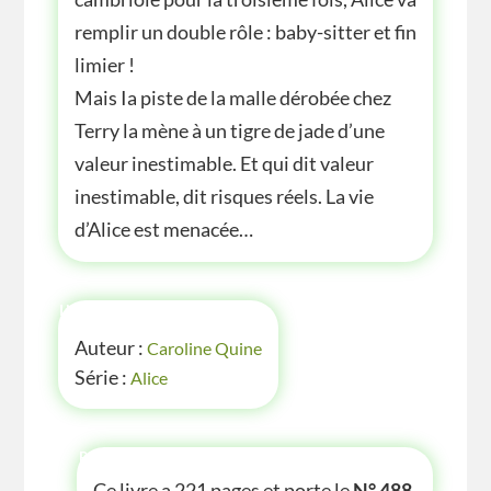
remplir un double rôle : baby-sitter et fin
limier !
Mais Ia piste de la malle dérobée chez
Terry la mène à un tigre de jade d’une
valeur inestimable. Et qui dit valeur
inestimable, dit risques réels. La vie
d’Alice est menacée…
INFOS
Auteur :
Caroline Quine
Série :
Alice
P'TITE INFOS
Ce livre a 221 pages et porte le
N° 488
.