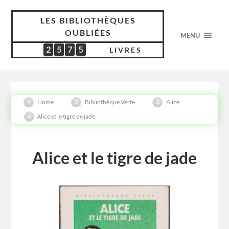
LES BIBLIOTHÈQUES
OUBLIÉES
MENU
2
5
7
5
2
5
7
5
7
5
0
7
1
LIVRES
Home
Bibliothèque Verte
Alice
Alice et le tigre de jade
Alice et le tigre de jade