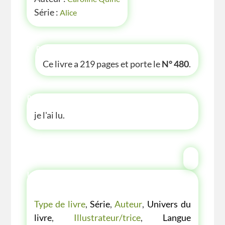
Série :
Alice
P'TITE INFOS
Ce livre a 219 pages et porte le
N° 480
.
P'TITE ANECDOTE
je l'ai lu.
LES P'TITES LISTES DES BIBLIOTHÈQUE
VERTE
Type de livre
,
Série
,
Auteur
,
Univers du
livre
,
Illustrateur/trice
,
Langue