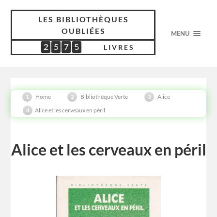
LES BIBLIOTHÈQUES
OUBLIÉES
MENU
2
5
7
5
2
5
7
5
5
3
0
8
LIVRES
Home
Bibliothèque Verte
Alice
Alice et les cerveaux en péril
Alice et les cerveaux en péril