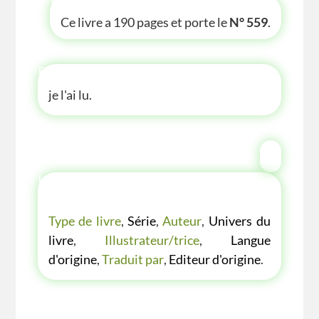
P'TITE INFOS
Ce livre a 190 pages et porte le
N° 559
.
P'TITE ANECDOTE
je l'ai lu.
LES P'TITES LISTES DES BIBLIOTHÈQUE
VERTE
Type de livre
,
Série
,
Auteur
,
Univers du
livre
,
Illustrateur/trice
,
Langue
d'origine
,
Traduit par
,
Editeur d'origine
.