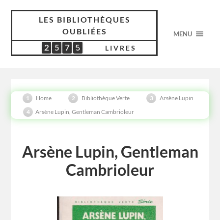
LES BIBLIOTHÈQUES
OUBLIÉES
MENU
2
5
7
5
2
5
7
5
5
2
9
9
LIVRES
Home
Bibliothèque Verte
Arsène Lupin
Arsène Lupin, Gentleman Cambrioleur
Arsène Lupin, Gentleman
Cambrioleur