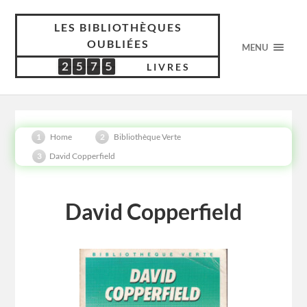
LES BIBLIOTHÈQUES
OUBLIÉES
MENU
2
5
7
5
2
5
7
5
5
5
4
1
5
LIVRES
Home
Bibliothèque Verte
David Copperfield
David Copperfield