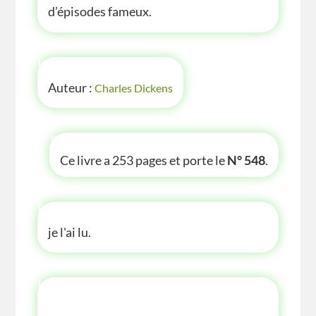
d’épisodes fameux.
INFOS
Auteur :
Charles Dickens
P'TITE INFOS
Ce livre a 253 pages et porte le
N° 548
.
P'TITE ANECDOTE
je l'ai lu.
LES P'TITES LISTES DES BIBLIOTHÈQUE
VERTE