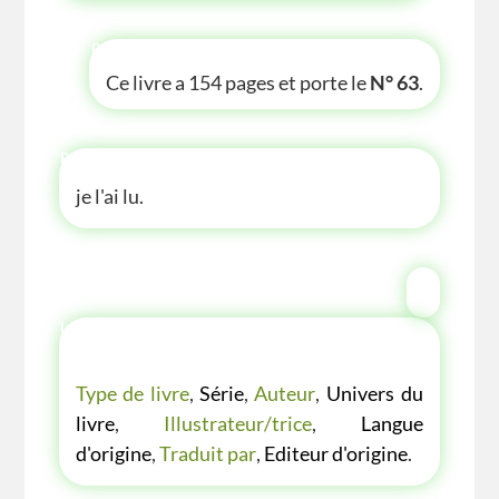
P'TITE INFOS
Ce livre a 154 pages et porte le
N° 63
.
P'TITE ANECDOTE
je l'ai lu.
LES P'TITES LISTES DES BIBLIOTHÈQUE
VERTE
Type de livre
,
Série
,
Auteur
,
Univers du
livre
,
Illustrateur/trice
,
Langue
d'origine
,
Traduit par
,
Editeur d'origine
.