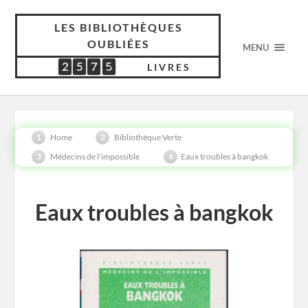
LES BIBLIOTHÈQUES
OUBLIÉES
MENU
2
5
7
5
2
5
7
5
4
8
4
3
LIVRES
Home
Bibliothèque Verte
Médecins de l'impossible
Eaux troubles à bangkok
Eaux troubles à bangkok