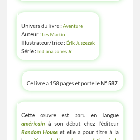
INFOS
Univers du livre :
Aventure
Auteur :
Les Martin
Illustrateur/trice :
Érik Juszezak
Série :
Indiana Jones Jr
P'TITE INFOS
Ce livre a 158 pages et porte le
N° 587
.
P'TITE(S) INFOS SUR LE LIVRE
Cette œuvre est paru en langue
américain
à son début chez l'éditeur
Random House
et elle a pour titre à la