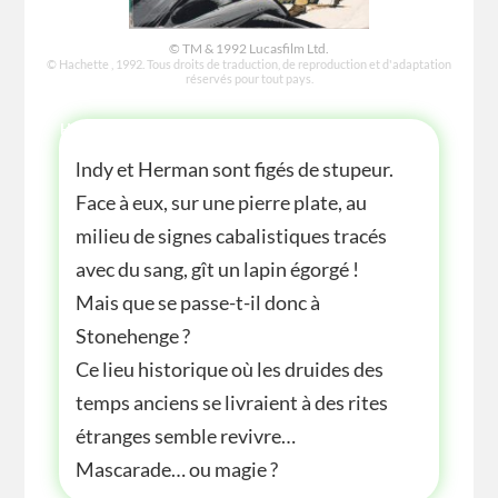
© TM & 1992 Lucasfilm Ltd.
© Hachette , 1992. Tous droits de traduction, de reproduction et d'adaptation
réservés pour tout pays.
HISTOIRE
lndy et Herman sont figés de stupeur.
Face à eux, sur une pierre plate, au
milieu de signes cabalistiques tracés
avec du sang, gît un lapin égorgé !
Mais que se passe-t-il donc à
Stonehenge ?
Ce lieu historique où les druides des
temps anciens se livraient à des rites
étranges semble revivre…
Mascarade… ou magie ?