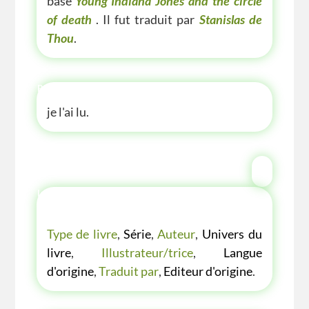
base
Young Indiana Jones and the circle
of death
. Il fut traduit par
Stanislas de
Thou
.
P'TITE ANECDOTE
je l'ai lu.
LES P'TITES LISTES DES BIBLIOTHÈQUE
VERTE
Type de livre
,
Série
,
Auteur
,
Univers du
livre
,
Illustrateur/trice
,
Langue
d'origine
,
Traduit par
,
Editeur d'origine
.