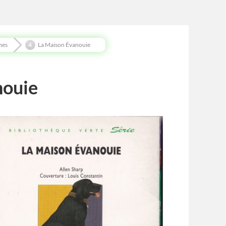
mes
La Maison Évanouie
nouie