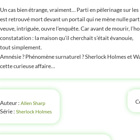
Un cas bien étrange, vraiment… Parti en pèlerinage sur les
est retrouvé mort devant un portail qui ne mène nulle part.
veuve, intriguée, ouvre l’enquête. Car avant de mourir, l’
constatation : la maison qu’il cherchait s’était évanouie,
tout simplement.
Amnésie ? Phénomène surnaturel ? Sherlock Holmes et Wats
cette curieuse affaire…
FOS
P'TI
Ce
Auteur :
Allen Sharp
Série :
Sherlock Holmes
LES P'TITES LISTES DES BIBLIOTHÈQUE VERTE