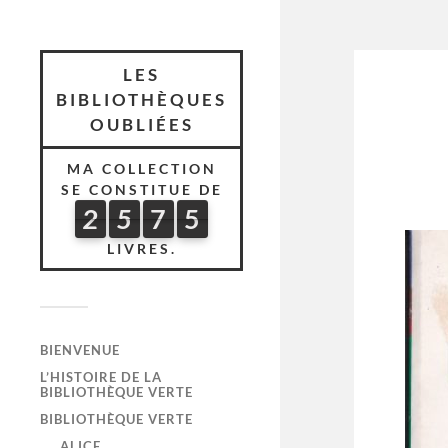
LES
BIBLIOTHÈQUES
OUBLIÉES
MA COLLECTION
SE CONSTITUE DE
2
5
7
5
2
5
7
5
5
4
6
LIVRES.
BIENVENUE
L’HISTOIRE DE LA
BIBLIOTHÈQUE VERTE
BIBLIOTHÈQUE VERTE
ALICE