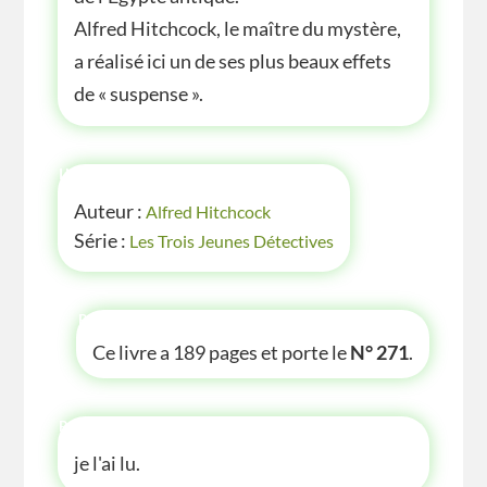
Alfred Hitchcock, le maître du mystère,
a réalisé ici un de ses plus beaux effets
de « suspense ».
INFOS
Auteur :
Alfred Hitchcock
Série :
Les Trois Jeunes Détectives
P'TITE INFOS
Ce livre a 189 pages et porte le
N° 271
.
P'TITE ANECDOTE
je l'ai lu.