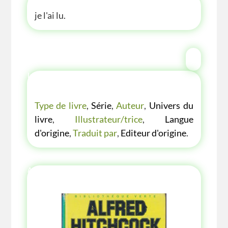
je l'ai lu.
LES P'TITES LISTES DES BIBLIOTHÈQUE
VERTE
Type de livre
,
Série
,
Auteur
,
Univers du
livre
,
Illustrateur/trice
,
Langue
d'origine
,
Traduit par
,
Editeur d'origine
.
AUTRES ANNÉE AUTRES COUVERTURES