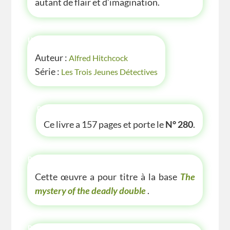
autant de flair et d’imagination.
INFOS
Auteur :
Alfred Hitchcock
Série :
Les Trois Jeunes Détectives
P'TITE INFOS
Ce livre a 157 pages et porte le
N° 280
.
P'TITE(S) INFOS SUR LE LIVRE
Cette œuvre a pour titre à la base
The
mystery of the deadly double
.
P'TITE ANECDOTE