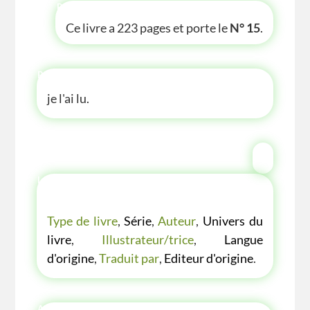
P'TITE INFOS
Ce livre a 223 pages et porte le
N° 15
.
P'TITE ANECDOTE
je l'ai lu.
LES P'TITES LISTES DES BIBLIOTHÈQUE
VERTE
Type de livre
,
Série
,
Auteur
,
Univers du
livre
,
Illustrateur/trice
,
Langue
d'origine
,
Traduit par
,
Editeur d'origine
.
AUTRES ANNÉE AUTRES COUVERTURES