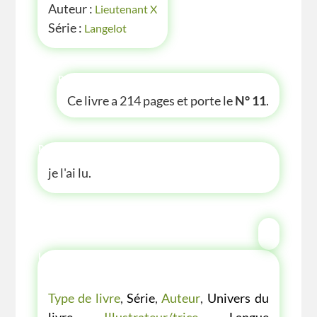
Auteur :
Lieutenant X
Série :
Langelot
P'TITE INFOS
Ce livre a 214 pages et porte le
N° 11
.
P'TITE ANECDOTE
je l'ai lu.
LES P'TITES LISTES DES BIBLIOTHÈQUE
VERTE
Type de livre
,
Série
,
Auteur
,
Univers du