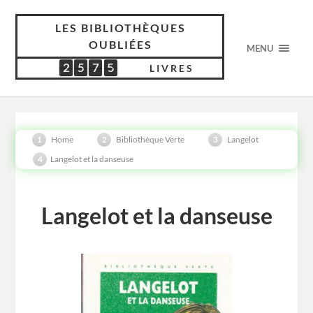
LES BIBLIOTHÈQUES
OUBLIÉES
MENU
2
5
7
5
2
5
7
5
5
4
1
6
LIVRES
Home
Bibliothèque Verte
Langelot
Langelot et la danseuse
Langelot et la danseuse