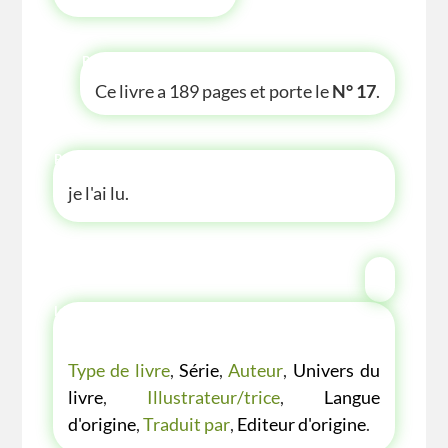
P'TITE INFOS
Ce livre a 189 pages et porte le
N° 17
.
P'TITE ANECDOTE
je l'ai lu.
LES P'TITES LISTES DES BIBLIOTHÈQUE
VERTE
Type de livre
,
Série
,
Auteur
,
Univers du
livre
,
Illustrateur/trice
,
Langue
d'origine
,
Traduit par
,
Editeur d'origine
.