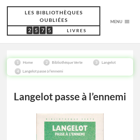
LES BIBLIOTHÈQUES
OUBLIÉES
MENU
2
5
7
5
2
5
7
5
5
5
5
2
4
LIVRES
Home
Bibliothèque Verte
Langelot
Langelot passe à l’ennemi
Langelot passe à l’ennemi