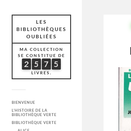
LES
BIBLIOTHÈQUES
OUBLIÉES
MA COLLECTION
SE CONSTITUE DE
2
5
7
5
2
5
7
5
6
0
9
LIVRES.
BIENVENUE
L’HISTOIRE DE LA
BIBLIOTHÈQUE VERTE
BIBLIOTHÈQUE VERTE
ALICE