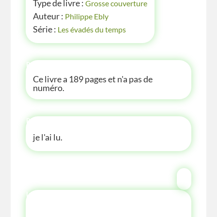
Type de livre :
Grosse couverture
Auteur :
Philippe Ebly
Série :
Les évadés du temps
P'TITE INFOS
Ce livre a 189 pages et n'a pas de
numéro.
P'TITE ANECDOTE
je l'ai lu.
LES P'TITES LISTES DES BIBLIOTHÈQUE
VERTE