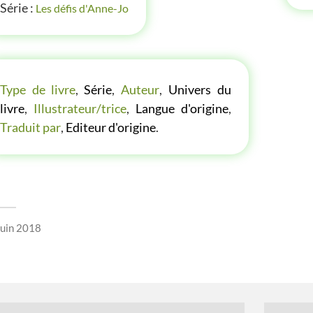
Série :
Les défis d'Anne-Jo
LES P'TITES LISTES DES BIBLIOTHÈQUE VERTE
Type de livre
,
Série
,
Auteur
,
Univers du
livre
,
Illustrateur/trice
,
Langue d'origine
,
Traduit par
,
Editeur d'origine
.
juin 2018