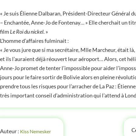
STOIRE
« Je suis Élienne Dalbaran, Président-Directeur Général
– Enchantée, Anne-Jo de Fontenay… » Elle cherchait un tit
film
Le Roi du nickel
. »
L’homme d’affaires fulminait :
« Je vous jure que si ma secrétaire, Mlle Marcheur, était là
et ils l’auraient déjà réouvert leur aéroport… Alors, cet hél
Anne-Jo promet de tenter l’impossible pour aider l’impossi
jours pour le faire sortir de Bolivie alors en pleine révolutio
prendre tous les risques pour l’arracher de La Paz : Étien
très important conseil d’administration qui l’attend à Lond
FOS
P'TI
Ce
Auteur :
Kiss Nemesker