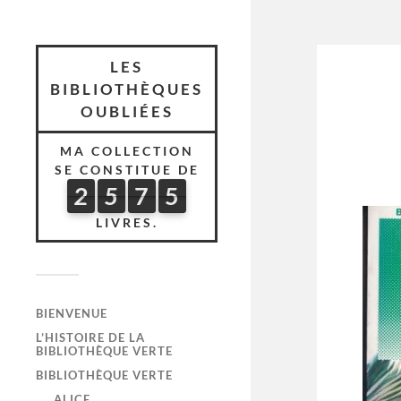
LES
BIBLIOTHÈQUES
OUBLIÉES
MA COLLECTION
SE CONSTITUE DE
2
5
7
5
2
5
7
5
5
8
3
LIVRES.
BIENVENUE
L’HISTOIRE DE LA
BIBLIOTHÈQUE VERTE
BIBLIOTHÈQUE VERTE
ALICE