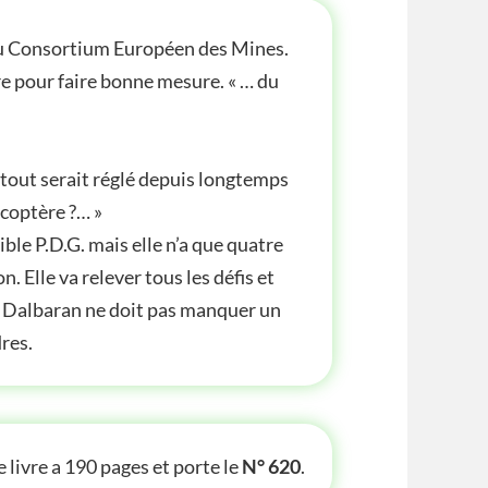
 du Consortium Européen des Mines.
re pour faire bonne mesure. « … du
, tout serait réglé depuis longtemps
icoptère ?… »
ble P.D.G. mais elle n’a que quatre
n. Elle va relever tous les défis et
ne Dalbaran ne doit pas manquer un
res.
TE INFOS
 livre a 190 pages et porte le
N° 620
.