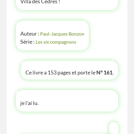
Villa des Cèdres !
INFOS
Auteur :
Paul-Jacques Bonzon
Série :
Les six compagnons
P'TITE INFOS
Ce livre a 153 pages et porte le
N° 161
.
P'TITE ANECDOTE
je l'ai lu.