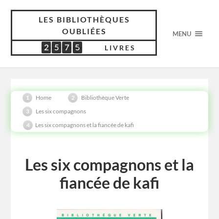
LES BIBLIOTHÈQUES
OUBLIÉES
MENU
2
5
7
5
2
5
7
5
5
4
1
6
LIVRES
Home
Bibliothèque Verte
Les six compagnons
Les six compagnons et la fiancée de kafi
Les six compagnons et la
fiancée de kafi