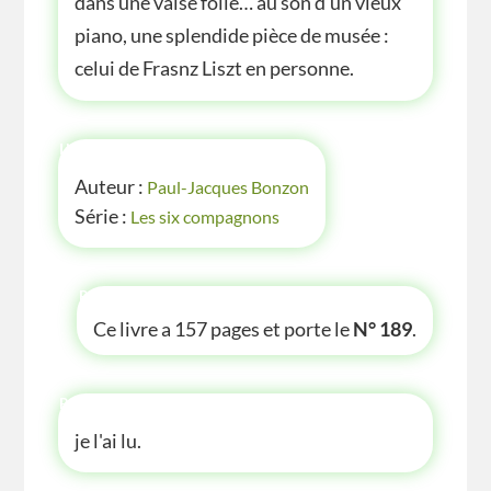
dans une valse folle… au son d’un vieux
piano, une splendide pièce de musée :
celui de Frasnz Liszt en personne.
INFOS
Auteur :
Paul-Jacques Bonzon
Série :
Les six compagnons
P'TITE INFOS
Ce livre a 157 pages et porte le
N° 189
.
P'TITE ANECDOTE
je l'ai lu.