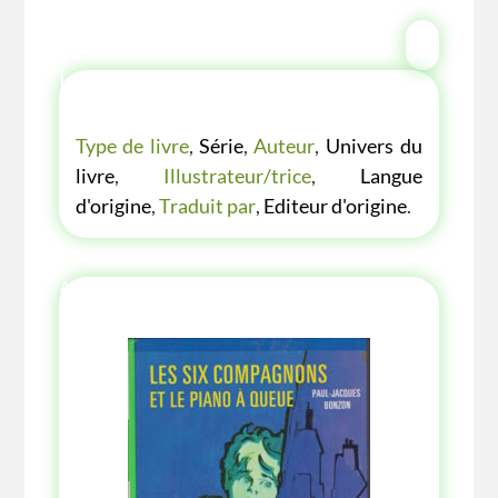
LES P'TITES LISTES DES BIBLIOTHÈQUE
VERTE
Type de livre
,
Série
,
Auteur
,
Univers du
livre
,
Illustrateur/trice
,
Langue
d'origine
,
Traduit par
,
Editeur d'origine
.
AUTRES ANNÉE AUTRES COUVERTURES