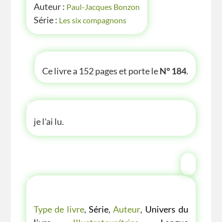
Auteur :
Paul-Jacques Bonzon
Série :
Les six compagnons
P'TITE INFOS
Ce livre a 152 pages et porte le
N° 184
.
P'TITE ANECDOTE
je l'ai lu.
LES P'TITES LISTES DES BIBLIOTHÈQUE
VERTE
Type de livre
,
Série
,
Auteur
,
Univers du