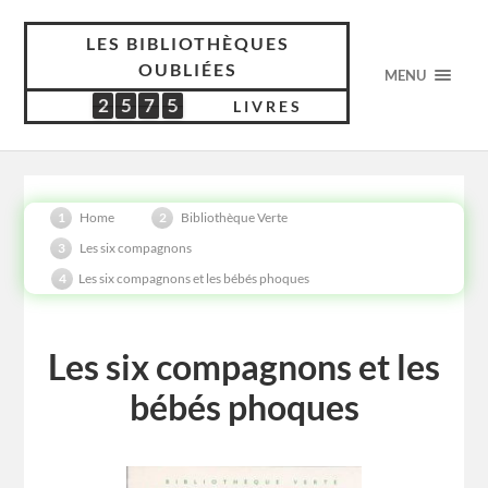
LES BIBLIOTHÈQUES
OUBLIÉES
MENU
2
5
7
5
2
5
7
5
5
5
5
4
3
LIVRES
Home
Bibliothèque Verte
Les six compagnons
Les six compagnons et les bébés phoques
Les six compagnons et les
bébés phoques