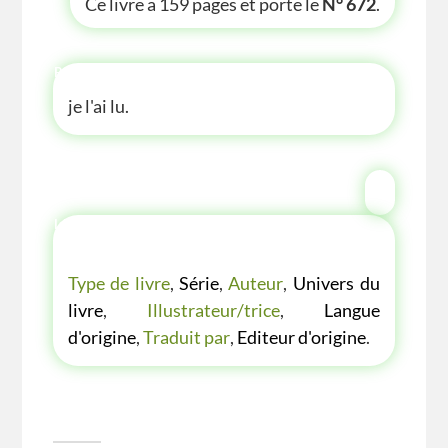
Ce livre a 159 pages et porte le
N° 672
.
P'TITE ANECDOTE
je l'ai lu.
LES P'TITES LISTES DES BIBLIOTHÈQUE
VERTE
Type de livre
,
Série
,
Auteur
,
Univers du
livre
,
Illustrateur/trice
,
Langue
d'origine
,
Traduit par
,
Editeur d'origine
.