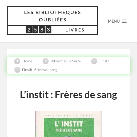
LES BIBLIOTHÈQUES
OUBLIÉES
MENU
2
5
8
3
2
5
8
3
5
1
9
9
LIVRES
Home
Bibliothèque Verte
L'instit
L’instit : Frères de sang
L’instit : Frères de sang