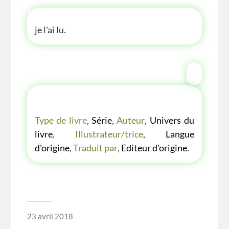
P'TITE ANECDOTE
je l'ai lu.
LES P'TITES LISTES DES BIBLIOTHÈQUE
VERTE
Type de livre
,
Série
,
Auteur
,
Univers du
livre
,
Illustrateur/trice
,
Langue
d'origine
,
Traduit par
,
Editeur d'origine
.
23 avril 2018