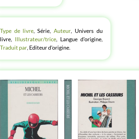
LES P'TITES LISTES DES BIBLIOTHÈQUE VERTE
Type de livre
,
Série
,
Auteur
,
Univers du
livre
,
Illustrateur/trice
,
Langue d'origine
,
Traduit par
,
Editeur d'origine
.
TRE ANNÉE AUTRE COUVERTURE