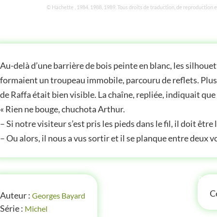
© Hachette , 1984, 1988, 1989. Tous droits de traduction, de reproduction 
STOIRE
Au-delà d’une barrière de bois peinte en blanc, les silhouett
formaient un troupeau immobile, parcouru de reflets. Plus p
de Raffa était bien visible. La chaîne, repliée, indiquait que
« Rien ne bouge, chuchota Arthur.
– Si notre visiteur s’est pris les pieds dans le fil, il doit être 
– Ou alors, il nous a vus sortir et il se planque entre deux 
FOS
P'TI
Ce
Auteur :
Georges Bayard
Série :
Michel