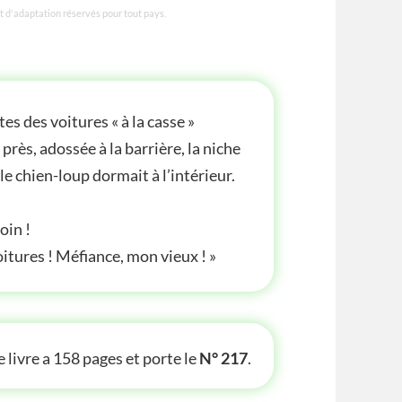
et d'adaptation réservés pour tout pays.
es des voitures « à la casse »
rès, adossée à la barrière, la niche
 le chien-loup dormait à l’intérieur.
loin !
voitures ! Méfiance, mon vieux ! »
TE INFOS
 livre a 158 pages et porte le
N° 217
.