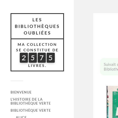
LES
BIBLIOTHÈQUES
OUBLIÉES
MA COLLECTION
SE CONSTITUE DE
2
5
7
5
2
5
7
5
7
5
3
7
Suivait 
LIVRES.
Biblioth
BIENVENUE
L’HISTOIRE DE LA
BIBLIOTHÈQUE VERTE
BIBLIOTHÈQUE VERTE
ALICE