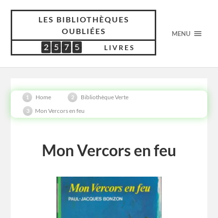
LES BIBLIOTHÈQUES
OUBLIÉES
MENU
2
5
7
5
2
5
7
5
5
3
0
7
LIVRES
Home
Bibliothèque Verte
Mon Vercors en feu
Mon Vercors en feu