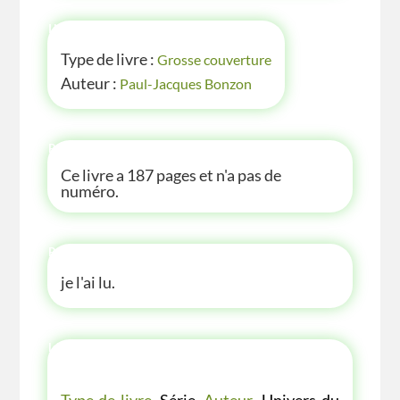
INFOS
Type de livre :
Grosse couverture
Auteur :
Paul-Jacques Bonzon
P'TITE INFOS
Ce livre a 187 pages et n'a pas de
numéro.
P'TITE ANECDOTE
je l'ai lu.
LES P'TITES LISTES DES BIBLIOTHÈQUE
VERTE